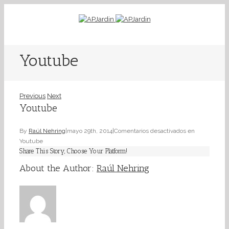
Youtube
Previous
Next
Youtube
By
Raúl Nehring
|
mayo 29th, 2014
|
Comentarios desactivados
en
Youtube
Share This Story, Choose Your Platform!
About the Author:
Raúl Nehring