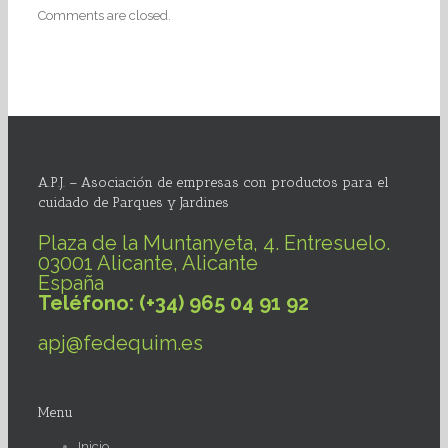
Comments are closed.
A.P.J. – Asociación de empresas con productos para el
cuidado de Parques y Jardines
Plaza de la Muntanyeta, 4. Entresuelo.
03001 Alicante, Alicante
España
Teléfono: (+34) 965 04 91 92
apj@fedequim.es
Menu
Inicio