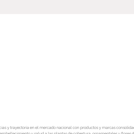
as y trayectoria en el mercado nacional con productos y marcas consolidada
bellecimiento y salud a las plantas de cobertura, ornamentales y flores de 