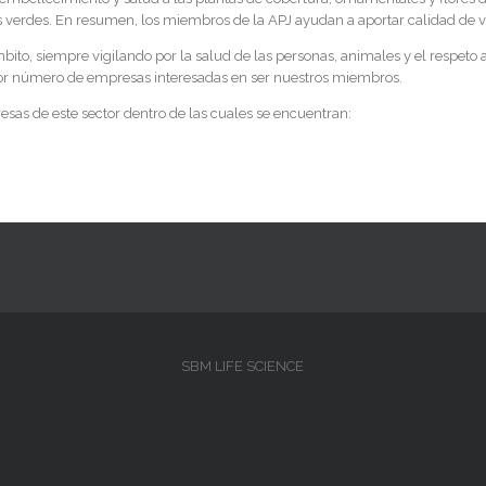
as verdes. En resumen, los miembros de la APJ ayudan a aportar calidad de v
ámbito, siempre vigilando por la salud de las personas, animales y el respet
or número de empresas interesadas en ser nuestros miembros.
resas de este sector dentro de las cuales se encuentran:
SBM LIFE SCIENCE