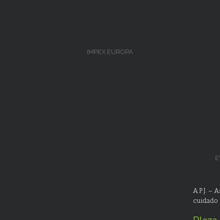
IMPEX EUROPA
E
A.P.J. –
cuidado 