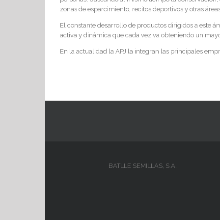
zonas de esparcimiento, recitos deportivos y otras áre
El constante desarrollo de productos dirigidos a este 
activa y dinámica que cada vez va obteniendo un may
En la actualidad la APJ la integran las principales emp
BATLLE SEMILLAS, S.A.