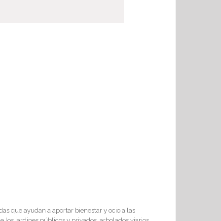
s que ayudan a aportar bienestar y ocio a las
los jardines públicos y privados, arbolados viarios,