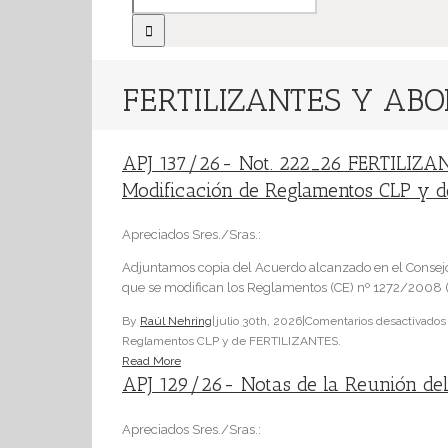
FERTILIZANTES Y AB
APJ 137/26- Not. 222_26 FERTILIZAN
Modificación de Reglamentos CLP y 
Apreciados Sres./Sras.:
Adjuntamos copia del Acuerdo alcanzado en el Consejo
que se modifican los Reglamentos (CE) nº 1272/2008 (CL
By
Raúl Nehring
|
julio 30th, 2026
|
Comentarios desactivados
Reglamentos CLP y de FERTILIZANTES.
Read More
APJ 129/26- Notas de la Reunión del
Apreciados Sres./Sras.: