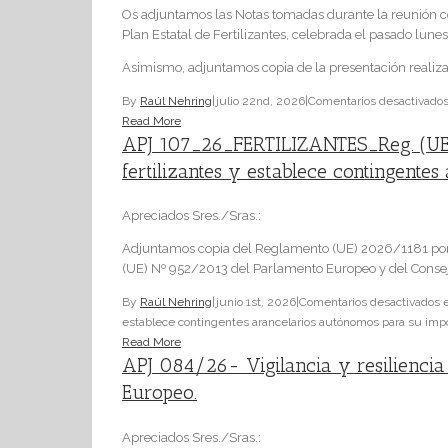
Os adjuntamos las Notas tomadas durante la reunión co
Plan Estatal de Fertilizantes, celebrada el pasado lunes
Asimismo, adjuntamos copia de la presentación realizad
By
Raúl Nehring
|
julio 22nd, 2026
|
Comentarios desactivado
Read More
APJ 107_26_FERTILIZANTES_Reg. (UE
fertilizantes y establece contingent
Apreciados Sres./Sras.:
Adjuntamos copia del Reglamento (UE) 2026/1181 por el
(UE) Nº 952/2013 del Parlamento Europeo y del Consejo,
By
Raúl Nehring
|
junio 1st, 2026
|
Comentarios desactivados
e
establece contingentes arancelarios autónomos para su impo
Read More
APJ 084/26- Vigilancia y resiliencia 
Europeo.
Apreciados Sres./Sras.: