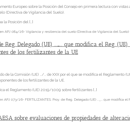
amento Europeo sobre la Posición del Consejo en primera lectura con vistas 
uelo (Directiva de Vigilancia del Suelo).
 la Posición del […]
en APJ 084/26- Vigilancia y resiliencia del suelo (Directiva de Vigilancia del Suelo
 Reg. Delegado (UE) …_… que modifica el Reg. (UE)
s de los fertilizantes de la UE
o de la Comisión (UE) …/… de XXX por el que se modifica el Reglamento (
onentes de los fertilizantes de la UE.
a el Reglamento (UE) 2019/1009 sobre fertilizantes […]
n APJ 073/26- FERTILIZANTES: Proy. de Reg. Delegado (UE) …_… que modifica el Re
ESA sobre evaluaciones de propiedades de alteració