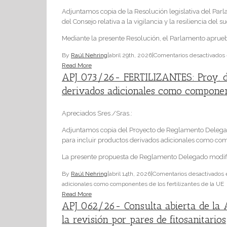
Adjuntamos copia de la Resolución legislativa del Parl
del Consejo relativa a la vigilancia y la resiliencia del s
Mediante la presente Resolución, el Parlamento aprueba
By
Raúl Nehring
|
abril 29th, 2026
|
Comentarios desactivados
Read More
APJ 073/26- FERTILIZANTES: Proy. de
derivados adicionales como componente
Apreciados Sres./Sras.:
Adjuntamos copia del Proyecto de Reglamento Delegad
para incluir productos derivados adicionales como comp
La presente propuesta de Reglamento Delegado modific
By
Raúl Nehring
|
abril 14th, 2026
|
Comentarios desactivados
e
adicionales como componentes de los fertilizantes de la UE
Read More
APJ 062/26- Consulta abierta de la A
la revisión por pares de fitosanitarios