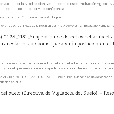
nvocada por la Subdirección General de Medios de Producción Agrícola y Of
, 20 de julio de 2026, por videoconferencia.
a por la Sra. Dª Bibiana María Rodríguez […]
s
en APJ 129/26- Notas de la Reunión del MAPA sobre el Plan Estatal de Fertilizan
) 2026_1181_Suspensión de derechos del arancel 
es arancelarios autónomos para su importación en el
 que se suspenden los derechos del arancel aduanero común a que se refier
 y por el que se establecen la apertura y el modo de gestión de contingente
n APJ 107_26_FERTILIZANTES_Reg. (UE) 2026_1181_Suspensión de derechos del ar
rtación en el UE
del suelo (Directiva de Vigilancia del Suelo) – Reso