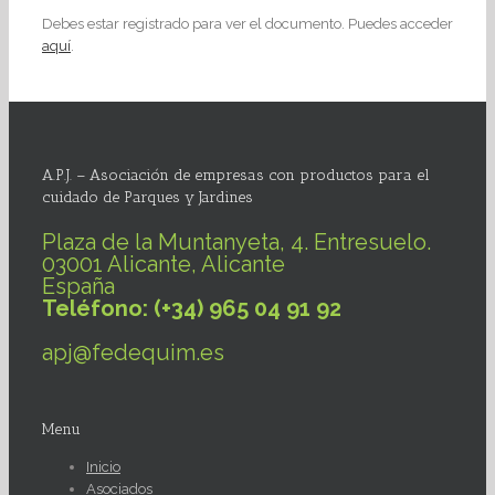
Debes estar registrado para ver el documento. Puedes acceder
aquí
.
A.P.J. – Asociación de empresas con productos para el
cuidado de Parques y Jardines
Plaza de la Muntanyeta, 4. Entresuelo.
03001 Alicante, Alicante
España
Teléfono: (+34) 965 04 91 92
apj@fedequim.es
Menu
Inicio
Asociados