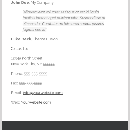
John Doe
,
My Company
Aliquam erat volutpat. Quisque at est id ligula
facilisis laoreet eget pulvinar nibh. Suspendisse at
ultrices dui. Curabitur ac felis arcu sadips ipsums
fugiats nemis.
Luke Beck
,
Theme Fusion
Contact Info
12345 north Street
New York City, NY 555555
Phone: 555-555-5555
Fax: 555-555-5555
Email:
info@yourwebsite.com
Web:
Yourwebsite.com