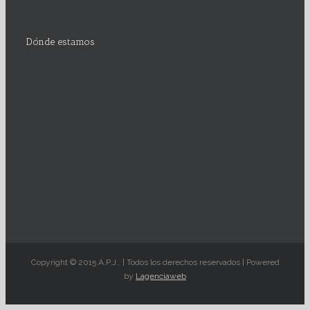
Dónde estamos
Copyright © 2015 A.P.J.. | Todos los derechos reservados | Powered
by
Lagenciaweb