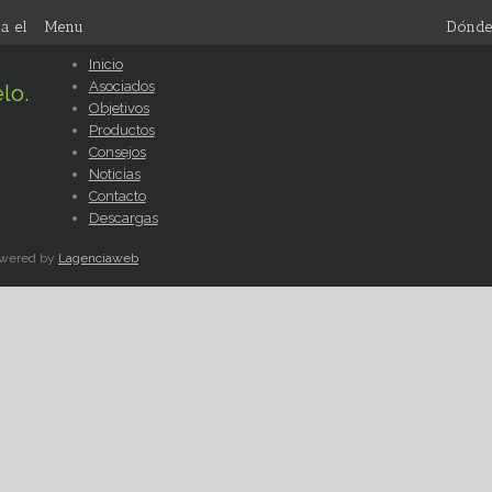
a el
Menu
Dónde
Inicio
Asociados
lo.
Objetivos
Productos
Consejos
Noticias
Contacto
Descargas
Powered by
Lagenciaweb