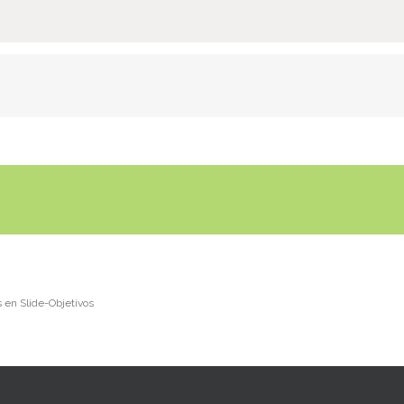
s
en Slide-Objetivos