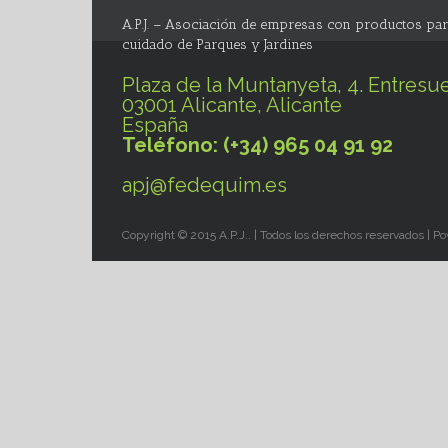
A.P.J. – Asociación de empresas con productos par
cuidado de Parques y Jardines
Plaza de la Muntanyeta, 4. Entresue
03001 Alicante, Alicante
España
Teléfono: (+34) 965 04 91 92
apj@fedequim.es
Copyright © 2015 A.P.J.. | Todos los derechos reservados | 