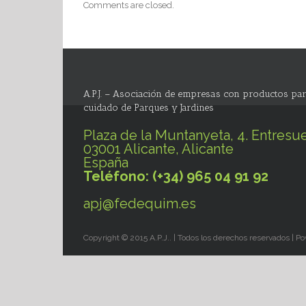
Comments are closed.
A.P.J. – Asociación de empresas con productos par
cuidado de Parques y Jardines
Plaza de la Muntanyeta, 4. Entresue
03001 Alicante, Alicante
España
Teléfono: (+34) 965 04 91 92
apj@fedequim.es
Copyright © 2015 A.P.J.. | Todos los derechos reservados | 