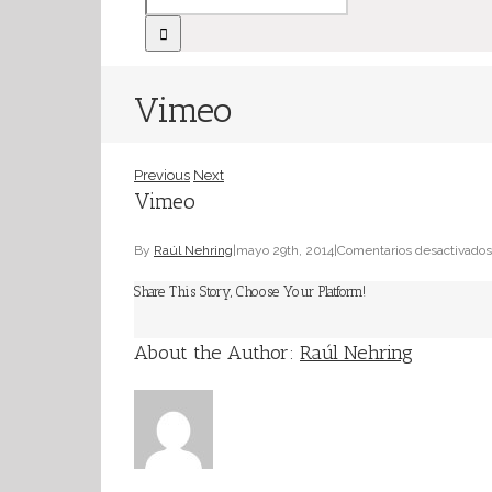
Vimeo
Previous
Next
Vimeo
By
Raúl Nehring
|
mayo 29th, 2014
|
Comentarios desactivados
Share This Story, Choose Your Platform!
About the Author:
Raúl Nehring