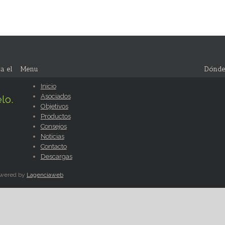
a el
Menu
Dónde
Inicio
Asociados
lo.
Objetivos
Productos
Consejos
Noticias
Contacto
Descargas
Powered by
Lagenciaweb