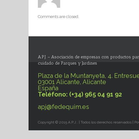
Comments are closed.
A.P.J. – Asociación de empresas con productos par
cuidado de Parques y Jardines
Plaza de la Muntanyeta, 4. Entresue
03001 Alicante, Alicante
España
Teléfono: (+34) 965 04 91 92
apj@fedequim.es
Copyright © 2015 A.P.J.. | Todos los derechos reservados | 