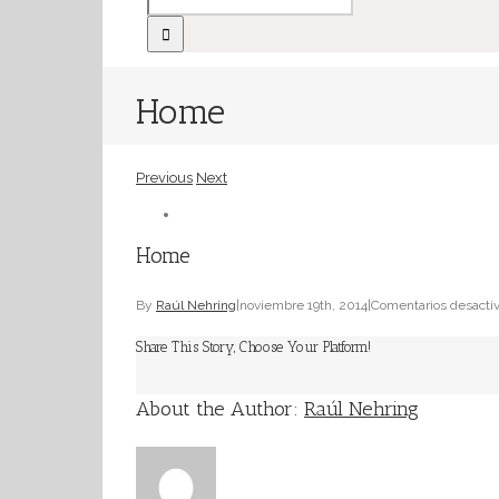
Home
Previous
Next
Home
By
Raúl Nehring
|
noviembre 19th, 2014
|
Comentarios desacti
Share This Story, Choose Your Platform!
About the Author:
Raúl Nehring