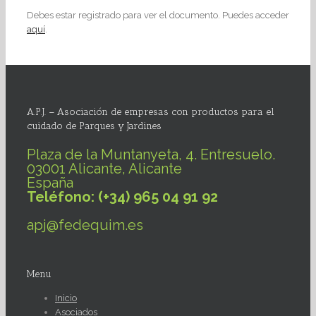
Debes estar registrado para ver el documento. Puedes acceder
aquí
.
A.P.J. – Asociación de empresas con productos para el
cuidado de Parques y Jardines
Plaza de la Muntanyeta, 4. Entresuelo.
03001 Alicante, Alicante
España
Teléfono: (+34) 965 04 91 92
apj@fedequim.es
Menu
Inicio
Asociados