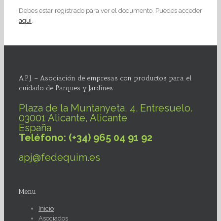
Debes estar registrado para ver el documento. Puedes acceder
aquí
.
A.P.J. – Asociación de empresas con productos para el
cuidado de Parques y Jardines
Plaza de la Muntanyeta, 4. Entresuelo.
03001 Alicante, Alicante
España
Teléfono: (+34) 965 04 91 92
apj@fedequim.es
Menu
Inicio
Asociados