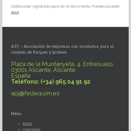
Debes estar registrado para ver el documento. Puedes acceder
aquí
.
A.P.J. – Asociación de empresas con productos para el
cuidado de Parques y Jardines
Plaza de la Muntanyeta, 4. Entresuelo.
03001 Alicante, Alicante
España
Teléfono: (+34) 965 04 91 92
apj@fedequim.es
Menu
Inicio
Asociados