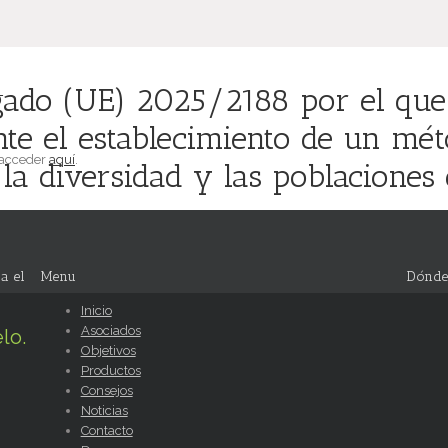
ado (UE) 2025/2188 por el que 
e el establecimiento de un méto
 acceder
aquí
.
la diversidad y las poblaciones 
a el
Menu
Dónde
Inicio
Asociados
lo.
Objetivos
Productos
Consejos
Noticias
Contacto