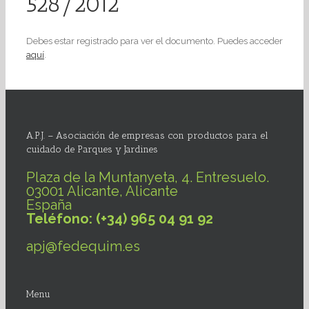
528/2012
Debes estar registrado para ver el documento. Puedes acceder
aquí
.
A.P.J. – Asociación de empresas con productos para el
cuidado de Parques y Jardines
Plaza de la Muntanyeta, 4. Entresuelo.
03001 Alicante, Alicante
España
Teléfono: (+34) 965 04 91 92
apj@fedequim.es
Menu