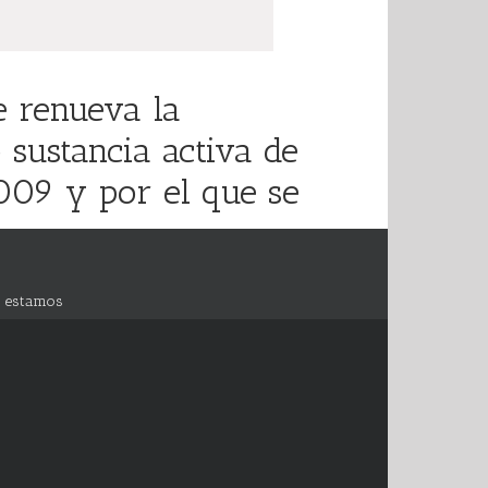
e renueva la
 sustancia activa de
009 y por el que se
 estamos