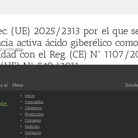
ec. (UE) 2025/2313 por el que s
cia activa ácido giberélico como
 acceder
aquí
.
idad con el Reg. (CE) N° 1107/2
e. (UE) N° 540/2011
a el
Menu
Dónde
Inicio
Asociados
lo.
Objetivos
Productos
Consejos
Noticias
Contacto