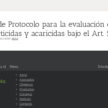
e Protocolo para la evaluación 
icidas y acaricidas bajo el Art. 
 acceder
aquí
.
a el
Menu
Dónde
Inicio
Asociados
lo.
Objetivos
Productos
Consejos
Noticias
Contacto