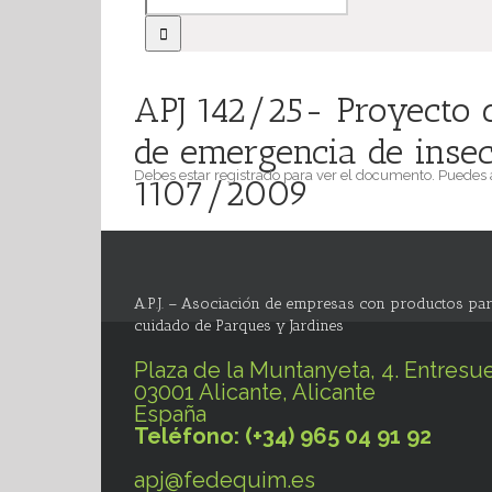
APJ 142/25- Proyecto d
de emergencia de insect
Debes estar registrado para ver el documento. Puedes
1107/2009
A.P.J. – Asociación de empresas con productos par
cuidado de Parques y Jardines
Plaza de la Muntanyeta, 4. Entresue
03001 Alicante, Alicante
España
Teléfono: (+34) 965 04 91 92
apj@fedequim.es