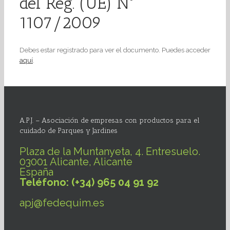
del Reg. (UE) Nº
1107/2009
Debes estar registrado para ver el documento. Puedes acceder
aquí
.
A.P.J. – Asociación de empresas con productos para el
cuidado de Parques y Jardines
Plaza de la Muntanyeta, 4. Entresuelo.
03001 Alicante, Alicante
España
Teléfono: (+34) 965 04 91 92
apj@fedequim.es