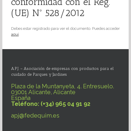
conformidad con el Reg.
(UE) Nº 528/2012
Debes estar registrado para ver el documento. Puedes acceder
aquí
.
A.P.J. – Asociación de empresas con productos para el
cuidado de Parques y Jardines
Plaza de la Muntanyeta, 4. Entresuelo.
03001 Alicante, Alicante
España
Teléfono: (+34) 965 04 91 92
apj@fedequim.es