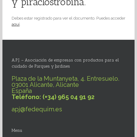
y piraclostrobina.
Debes estar registrado para ver el documento. Puedes acceder
aquí
.
A.P.J. – Asociación de empresas con productos para el
cuidado de Parques y Jardines
Plaza de la Muntanyeta, 4. Entresuelo.
03001 Alicante, Alicante
España
Teléfono: (+34) 965 04 91 92
apj@fedequim.es
Menu