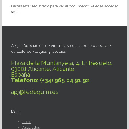
Debes estar registrado para ver el documento. Puedes acceder
aquí
.
A.P.J. – Asociación de empresas con productos para el
cuidado de Parques y Jardines
Plaza de la Muntanyeta, 4. Entresuelo.
03001 Alicante, Alicante
España
Teléfono: (+34) 965 04 91 92
apj@fedequim.es
Menu
Inicio
Asociados