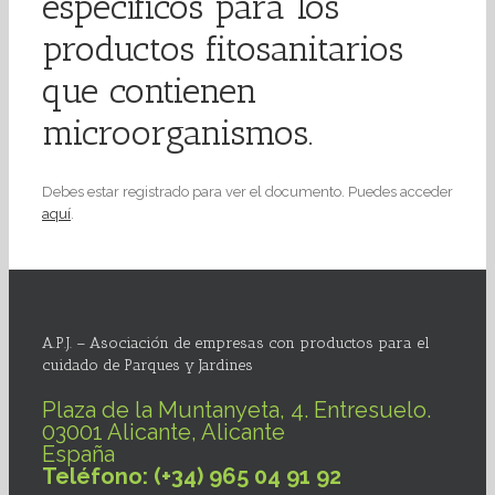
específicos para los
productos fitosanitarios
que contienen
microorganismos.
Debes estar registrado para ver el documento. Puedes acceder
aquí
.
A.P.J. – Asociación de empresas con productos para el
cuidado de Parques y Jardines
Plaza de la Muntanyeta, 4. Entresuelo.
03001 Alicante, Alicante
España
Teléfono: (+34) 965 04 91 92