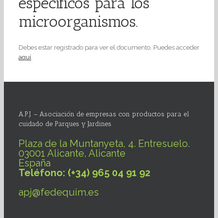
específicos para los
microorganismos.
Debes estar registrado para ver el documento. Puedes acceder
aquí
.
A.P.J. – Asociación de empresas con productos para el
cuidado de Parques y Jardines
Plaza de la Muntanyeta, 4. Entresuelo.
03001 Alicante, Alicante
España
Teléfono: (+34) 965 04 91 92
apj@fedequim.es