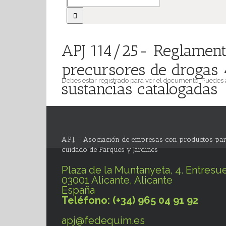
APJ 114/25- Reglament
precursores de drogas 
Debes estar registrado para ver el documento. Puedes
sustancias catalogadas
A.P.J. – Asociación de empresas con productos par
cuidado de Parques y Jardines
Plaza de la Muntanyeta, 4. Entresue
03001 Alicante, Alicante
España
Teléfono: (+34) 965 04 91 92
apj@fedequim.es