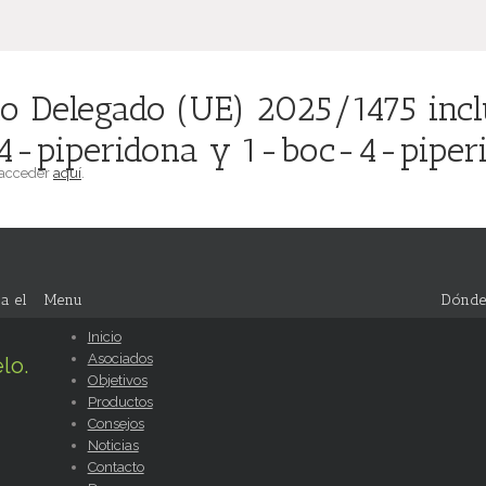
o Delegado (UE) 2025/1475 inclu
4-piperidona y 1-boc-4-piperid
 acceder
aquí
.
a el
Menu
Dónde
Inicio
Asociados
lo.
Objetivos
Productos
Consejos
Noticias
Contacto