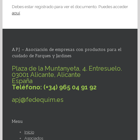
Debes estar registrado para ver el documento. Puedes acceder
aquí
.
A.P.J. – Asociación de empresas con productos para el
cuidado de Parques y Jardines
Plaza de la Muntanyeta, 4. Entresuelo.
03001 Alicante, Alicante
España
Teléfono: (+34) 965 04 91 92
apj@fedequim.es
Menu
Inicio
Asociados