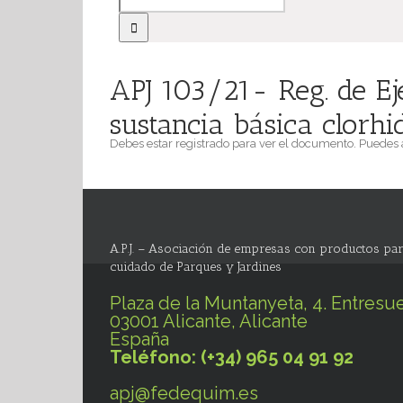
APJ 103/21- Reg. de Ej
sustancia básica clorhi
Debes estar registrado para ver el documento. Puedes
A.P.J. – Asociación de empresas con productos par
cuidado de Parques y Jardines
Plaza de la Muntanyeta, 4. Entresue
03001 Alicante, Alicante
España
Teléfono: (+34) 965 04 91 92
apj@fedequim.es