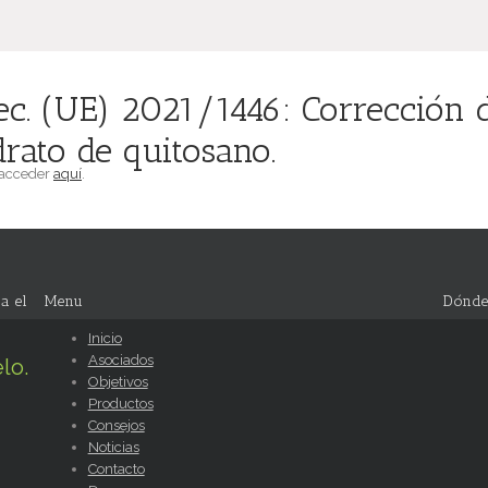
ec. (UE) 2021/1446: Corrección
drato de quitosano.
 acceder
aquí
.
a el
Menu
Dónde
Inicio
Asociados
lo.
Objetivos
Productos
Consejos
Noticias
Contacto