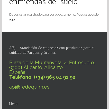
enmiendas del suelo
Debes estar registrado para ver el documento. Puedes acceder
aquí
.
A.P.J. – Asociación de empresas con productos para el
cuidado de Parques y Jardines
Plaza de la Muntanyeta, 4. Entresuelo.
03001 Alicante, Alicante
España
Teléfono: (+34) 965 04 91 92
apj@fedequim.es
Menu