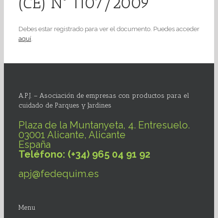
(CE) Nº 1107/2009
Debes estar registrado para ver el documento. Puedes acceder
aquí
.
A.P.J. – Asociación de empresas con productos para el
cuidado de Parques y Jardines
Plaza de la Muntanyeta, 4. Entresuelo.
03001 Alicante, Alicante
España
Teléfono: (+34) 965 04 91 92
apj@fedequim.es
Menu