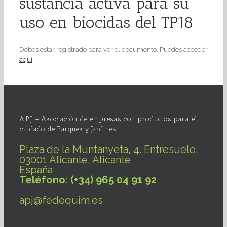
sustancia activa para su
uso en biocidas del TP18
Debes estar registrado para ver el documento. Puedes acceder
aquí
.
A.P.J. – Asociación de empresas con productos para el
cuidado de Parques y Jardines
Plaza de la Muntanyeta, 4. Entresuelo.
03001 Alicante, Alicante
España
Teléfono: (+34) 965 04 91 92
apj@fedequim.es