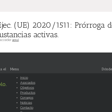
ec. (UE) 2020/1511: Prórroga de
stancias activas.
 acceder
aquí
.
a el
Menu
Dónde
Inicio
Asociados
lo.
Objetivos
Productos
Consejos
Noticias
Contacto