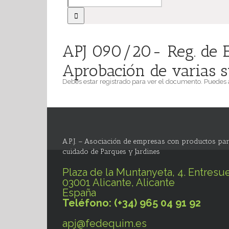
APJ 090/20- Reg. de Ej
Aprobación de varias su
Debes estar registrado para ver el documento. Puedes
A.P.J. – Asociación de empresas con productos par
cuidado de Parques y Jardines
Plaza de la Muntanyeta, 4. Entresue
03001 Alicante, Alicante
España
Teléfono: (+34) 965 04 91 92
apj@fedequim.es