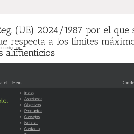
g. (UE) 2024/1987 por el que s
e respecta a los límites máxim
 acceder
aquí
.
 alimenticios
a el
Menu
Dónde
Inicio
Asociados
lo.
Objetivos
Productos
Consejos
Noticias
Contacto