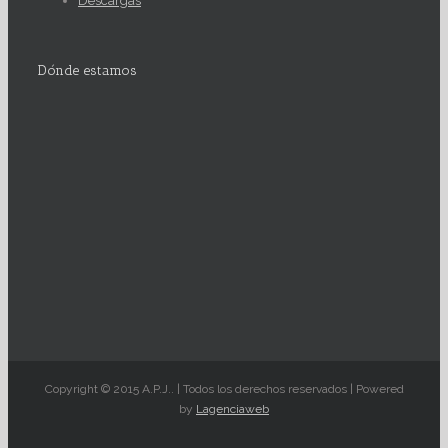
Descargas
Dónde estamos
Copyright © 2015 A.P.J.. | Todos los derechos reservados | Powered
by
Lagenciaweb