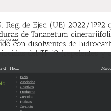
Reg. de Ejec. (UE) 2022/1992 q
duras de Tanacetum cinerariifol
 acceder
aquí
.
nido con disolventes de hidroca
iocidas del TP 19 (repelentes y 
a el
Menu
Dónde
Inicio
Asociados
lo.
Objetivos
Productos
Consejos
Noticias
Contacto