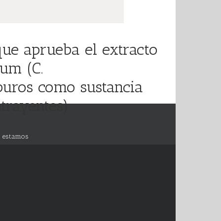
ue aprueba el extracto
ium (C.
rburos como sustancia
atrayentes)
 estamos