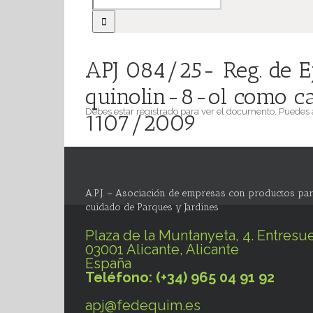
APJ 084/25- Reg. de Ej
quinolin-8-ol como cand
Debes estar registrado para ver el documento. Puedes
1107/2009
A.P.J. – Asociación de empresas con productos par
cuidado de Parques y Jardines
Plaza de la Muntanyeta, 4. Entresue
03001 Alicante, Alicante
España
Teléfono: (+34) 965 04 91 92
apj@fedequim.es