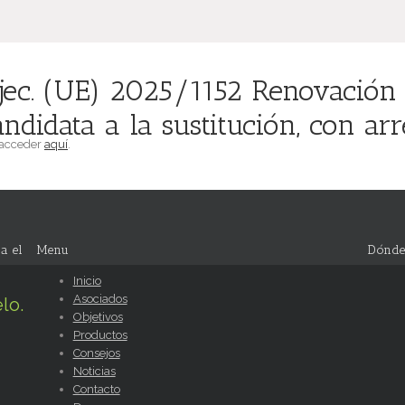
ec. (UE) 2025/1152 Renovación 
idata a la sustitución, con arre
 acceder
aquí
.
a el
Menu
Dónde
Inicio
Asociados
lo.
Objetivos
Productos
Consejos
Noticias
Contacto