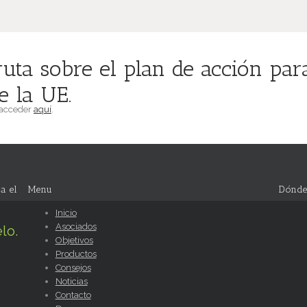
ta sobre el plan de acción para 
e la UE.
 acceder
aquí
.
a el
Menu
Dónde
Inicio
Asociados
lo.
Objetivos
Productos
Consejos
Noticias
Contacto