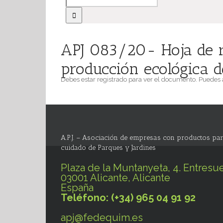
APJ 083/20- Hoja de ru
producción ecológica d
Debes estar registrado para ver el documento. Puedes
A.P.J. – Asociación de empresas con productos par
cuidado de Parques y Jardines
Plaza de la Muntanyeta, 4. Entresue
03001 Alicante, Alicante
España
Teléfono: (+34) 965 04 91 92
apj@fedequim.es