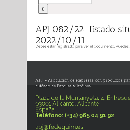
APJ 082/22: Estado sit
2022/10/11
Debes estar registrado para ver el documento. Puedes
A.P.J. – Asociación de empresas con productos par
cuidado de Parques y Jardines
Plaza de la Muntanyeta, 4. Entresue
03001 Alicante, Alicante
España
Teléfono: (+34) 965 04 91 92
apj@fedequim.es