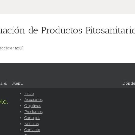
uación de Productos Fitosanitar
 acceder
aquí
.
a el
Menu
Dónde
Inicio
Asociados
lo.
Objetivos
Productos
Consejos
Noticias
Contacto