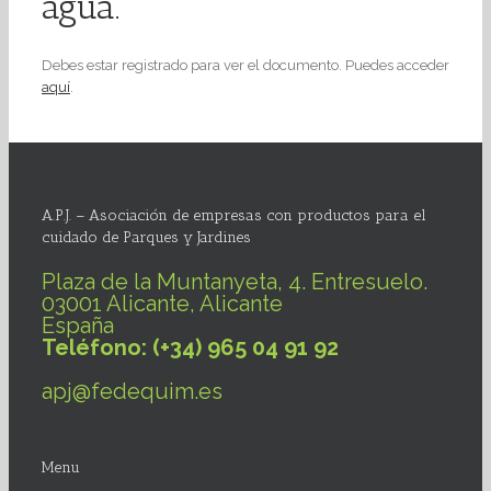
agua.
Debes estar registrado para ver el documento. Puedes acceder
aquí
.
A.P.J. – Asociación de empresas con productos para el
cuidado de Parques y Jardines
Plaza de la Muntanyeta, 4. Entresuelo.
03001 Alicante, Alicante
España
Teléfono: (+34) 965 04 91 92
apj@fedequim.es
Menu