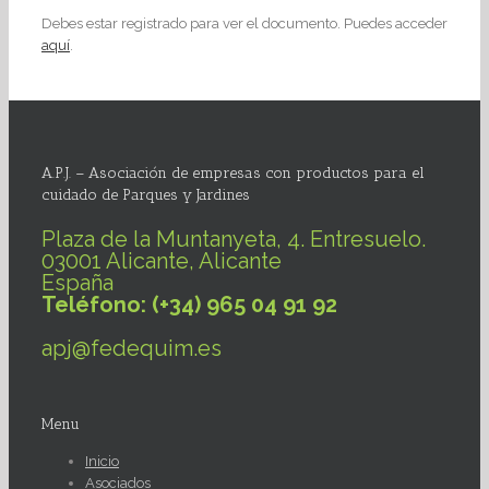
Debes estar registrado para ver el documento. Puedes acceder
aquí
.
A.P.J. – Asociación de empresas con productos para el
cuidado de Parques y Jardines
Plaza de la Muntanyeta, 4. Entresuelo.
03001 Alicante, Alicante
España
Teléfono: (+34) 965 04 91 92
apj@fedequim.es
Menu
Inicio
Asociados