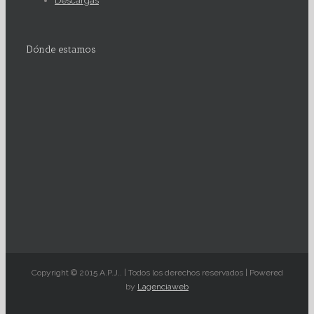
Descargas
Dónde estamos
Copyright © 2015 A.P.J.. | Todos los derechos reservados | Powered
by
Lagenciaweb