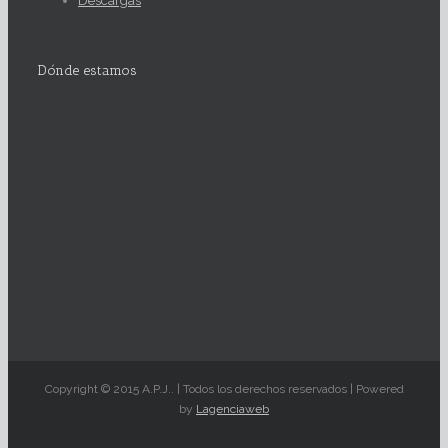
Descargas
Dónde estamos
Copyright © 2015 A.P.J.. | Todos los derechos reservados | Powered
by
Lagenciaweb