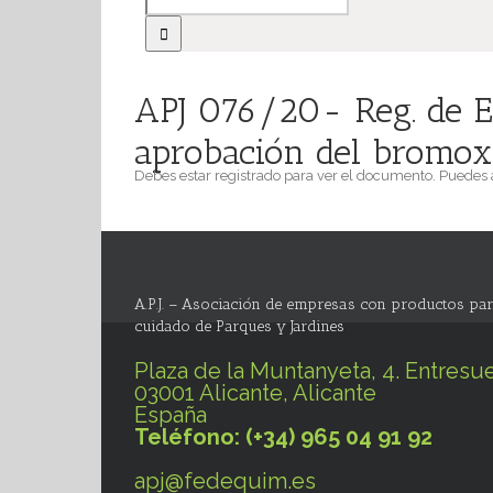
APJ 076/20- Reg. de E
aprobación del bromoxi
Debes estar registrado para ver el documento. Puedes
A.P.J. – Asociación de empresas con productos par
cuidado de Parques y Jardines
Plaza de la Muntanyeta, 4. Entresue
03001 Alicante, Alicante
España
Teléfono: (+34) 965 04 91 92
apj@fedequim.es