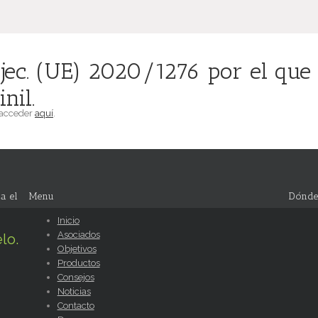
jec. (UE) 2020/1276 por el que 
nil.
 acceder
aquí
.
a el
Menu
Dónde
Inicio
Asociados
lo.
Objetivos
Productos
Consejos
Noticias
Contacto