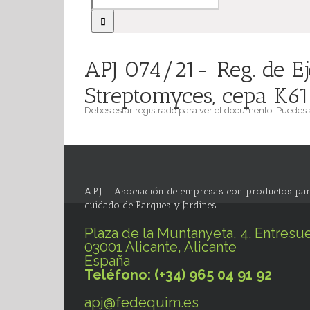
APJ 074/21- Reg. de Ej
Streptomyces, cepa K61
Debes estar registrado para ver el documento. Puedes
A.P.J. – Asociación de empresas con productos par
cuidado de Parques y Jardines
Plaza de la Muntanyeta, 4. Entresue
03001 Alicante, Alicante
España
Teléfono: (+34) 965 04 91 92
apj@fedequim.es