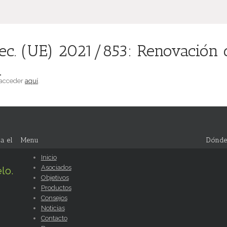
ec. (UE) 2021/853: Renovación 
.
 acceder
aquí
.
a el
Menu
Dónde
Inicio
Asociados
lo.
Objetivos
Productos
Consejos
Noticias
Contacto