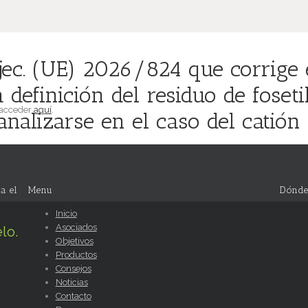
ec. (UE) 2026/824 que corrige el
definición del residuo de fosetil
 acceder
aquí
.
alizarse en el caso del catión t
a el
Menu
Dónde
Inicio
Asociados
lo.
Objetivos
Productos
Consejos
Noticias
Contacto