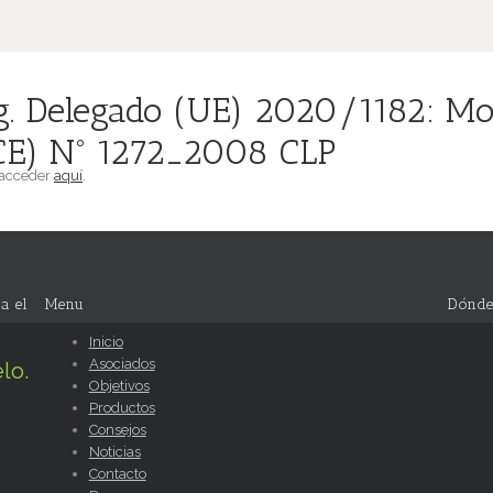
 Delegado (UE) 2020/1182: Modi
(CE) Nº 1272_2008 CLP
 acceder
aquí
.
a el
Menu
Dónde
Inicio
Asociados
lo.
Objetivos
Productos
Consejos
Noticias
Contacto