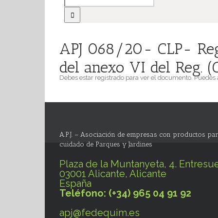
APJ 068/20- CLP- Reg.
del anexo VI del Reg. 
Debes estar registrado para ver el documento. Puedes
A.P.J. – Asociación de empresas con productos par
cuidado de Parques y Jardines
Plaza de la Muntanyeta, 4. Entresue
03001 Alicante, Alicante
España
Teléfono: (+34) 965 04 91 92
apj@fedequim.es