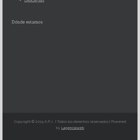
Descargas
Dónde estamos
Copyright © 2015 A.P.J.. | Todos los derechos reservados | Powered
by
Lagenciaweb