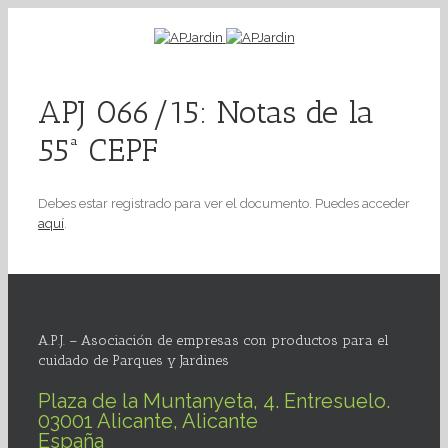
APJ 066/15: Notas de la
55ª CEPF
Debes estar registrado para ver el documento. Puedes acceder
aquí
.
A.P.J. – Asociación de empresas con productos para el
cuidado de Parques y Jardines
Plaza de la Muntanyeta, 4. Entresuelo.
03001 Alicante, Alicante
España