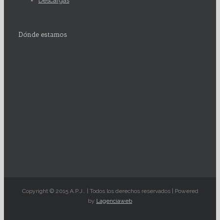
Descargas
Dónde estamos
Copyright © 2015 A.P.J.. | Todos los derechos reservados | Powered
by
Lagenciaweb