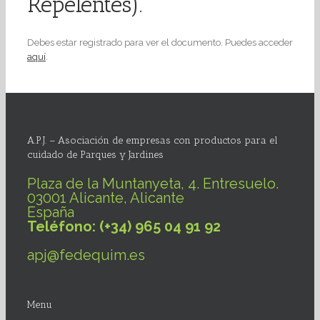
Repelentes).
Debes estar registrado para ver el documento. Puedes acceder
aquí
.
A.P.J. – Asociación de empresas con productos para el
cuidado de Parques y Jardines
Plaza de la Muntanyeta, 4. Entresuelo.
03001 Alicante, Alicante
España
Teléfono: (+34) 965 04 91 92
apj@fedequim.es
Menu