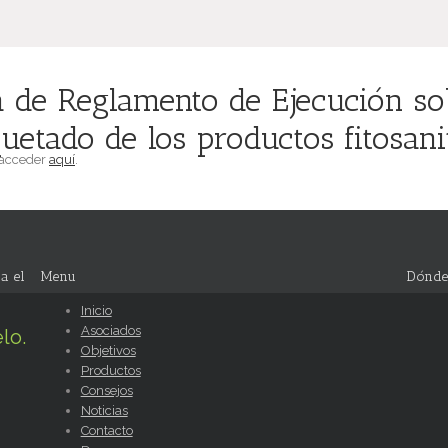
de Reglamento de Ejecución sob
uetado de los productos fitosanit
 acceder
aquí
.
a el
Menu
Dónde
Inicio
Asociados
lo.
Objetivos
Productos
Consejos
Noticias
Contacto