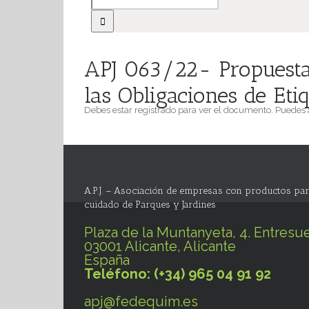
APJ 063/22- Propuesta 
las Obligaciones de Etiq
Debes estar registrado para ver el documento. Puedes
A.P.J. – Asociación de empresas con productos par
cuidado de Parques y Jardines
Plaza de la Muntanyeta, 4. Entresue
03001 Alicante, Alicante
España
Teléfono: (+34) 965 04 91 92
apj@fedequim.es