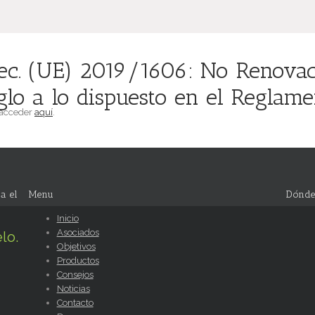
jec. (UE) 2019/1606: No Renova
glo a lo dispuesto en el Regla
 acceder
aquí
.
a el
Menu
Dónde
Inicio
Asociados
lo.
Objetivos
Productos
Consejos
Noticias
Contacto