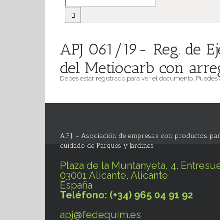
APJ 061/19- Reg. de E
del Metiocarb con arre
Debes estar registrado para ver el documento. Puedes
A.P.J. – Asociación de empresas con productos par
cuidado de Parques y Jardines
Plaza de la Muntanyeta, 4. Entresue
03001 Alicante, Alicante
España
Teléfono: (+34) 965 04 91 92
apj@fedequim.es