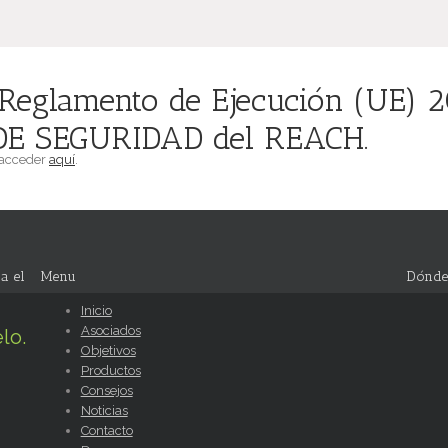
eglamento de Ejecución (UE) 
DE SEGURIDAD del REACH.
 acceder
aquí
.
a el
Menu
Dónde
Inicio
Asociados
lo.
Objetivos
Productos
Consejos
Noticias
Contacto