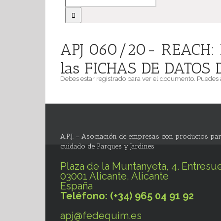
APJ 060/20- REACH: R
las FICHAS DE DATOS 
Debes estar registrado para ver el documento. Puedes
A.P.J. – Asociación de empresas con productos par
cuidado de Parques y Jardines
Plaza de la Muntanyeta, 4. Entresue
03001 Alicante, Alicante
España
Teléfono: (+34) 965 04 91 92
apj@fedequim.es