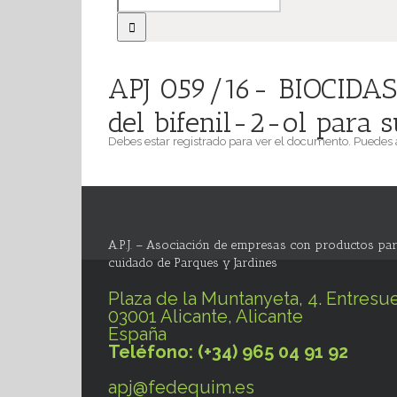
APJ 059/16- BIOCIDAS: 
del bifenil-2-ol para s
Debes estar registrado para ver el documento. Puedes
A.P.J. – Asociación de empresas con productos par
cuidado de Parques y Jardines
Plaza de la Muntanyeta, 4. Entresue
03001 Alicante, Alicante
España
Teléfono: (+34) 965 04 91 92
apj@fedequim.es