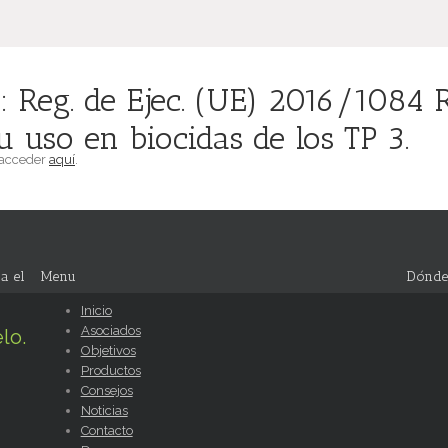
Reg. de Ejec. (UE) 2016/1084 R
u uso en biocidas de los TP 3.
 acceder
aquí
.
a el
Menu
Dónde
Inicio
Asociados
lo.
Objetivos
Productos
Consejos
Noticias
Contacto